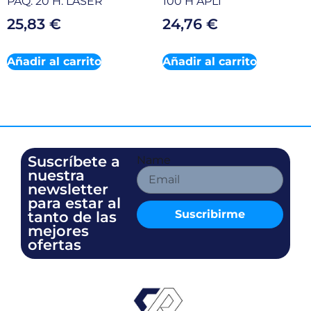
PAQ. 20 H. LASER
100 H APLI
25,83
€
24,76
€
Añadir al carrito
Añadir al carrito
Suscríbete a
Name
nuestra
newsletter
para estar al
Suscribirme
tanto de las
mejores
ofertas