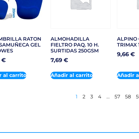
MBRILLA RATON
ALMOHADILLA
ALPINO
SAMUÑECA GEL
FIELTRO PAQ. 10 H.
TRIMAX 
OWES
SURTIDAS 250GSM
9,66
€
7
€
7,69
€
 al carrito
Añadir al carrito
Añadir a
1
2
3
4
…
57
58
5