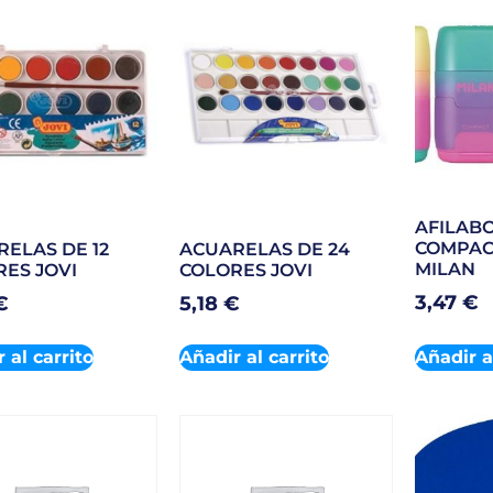
AFILAB
COMPAC
ELAS DE 12
ACUARELAS DE 24
MILAN
ES JOVI
COLORES JOVI
3,47
€
€
5,18
€
 al carrito
Añadir al carrito
Añadir a