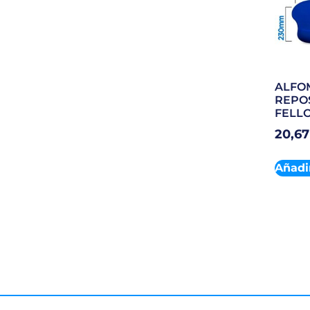
ALFO
REPO
FELL
20,6
Añadir