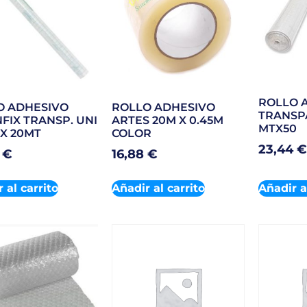
ROLLO 
O ADHESIVO
ROLLO ADHESIVO
TRANSP
FIX TRANSP. UNI
ARTES 20M X 0.45M
MTX50
X 20MT
COLOR
23,44
€
7
€
16,88
€
 al carrito
Añadir al carrito
Añadir a