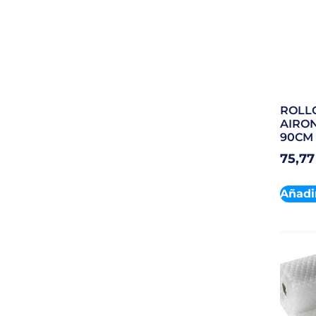
ROLL
AIRON
90CM 
75,7
Añadir