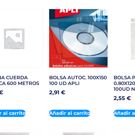
NA CUERDA
BOLSA AUTOC. 100X150
BOLSA P
CA 600 METROS
100 UD APLI
0.80X12
100UD 
€
2,91
€
2,55
€
 al carrito
Añadir al carrito
Añadir a