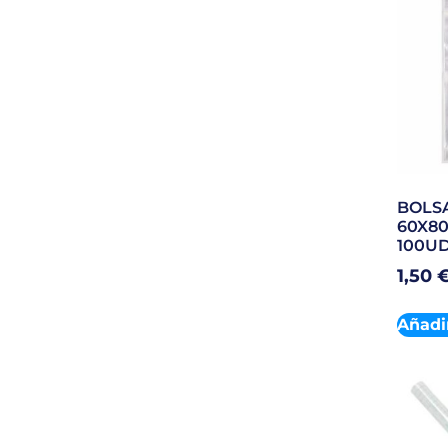
BOLS
60X8
100UD
1,50
Añadir