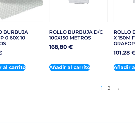
O BURBUJA
ROLLO BURBUJA D/C
ROLLO B
P 0.60X 10
100X150 METROS
X 150M 
OS
GRAFOP
168,80
€
€
101,28
 al carrito
Añadir al carrito
Añadir a
1
2
→