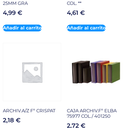
25MM GRA
COL. **
4,99
€
4,61
€
Añadir al carrito
Añadir al carrito
ARCHIV.A/Z Fº CRISPAT
CAJA ARCHIV.Fº ELBA
75977 COL./ 401250
2,18
€
2,72
€