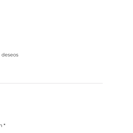
e deseos
on
*