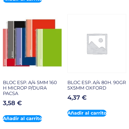
BLOC ESP. A/4 5MM 160
BLOC ESP. A/4 80H. 90GR
H MICROP P/DURA
5X5MM OXFORD
PACSA
4,37
€
3,58
€
Añadir al carrito
Añadir al carrito