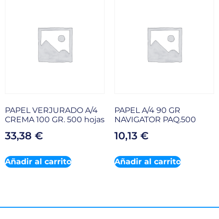
PAPEL VERJURADO A/4
PAPEL A/4 90 GR
CREMA 100 GR. 500 hojas
NAVIGATOR PAQ.500
33,38
€
10,13
€
Añadir al carrito
Añadir al carrito