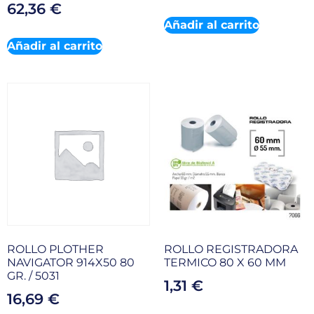
62,36
€
Añadir al carrito
Añadir al carrito
ROLLO PLOTHER
ROLLO REGISTRADORA
NAVIGATOR 914X50 80
TERMICO 80 X 60 MM
GR. / 5031
1,31
€
16,69
€