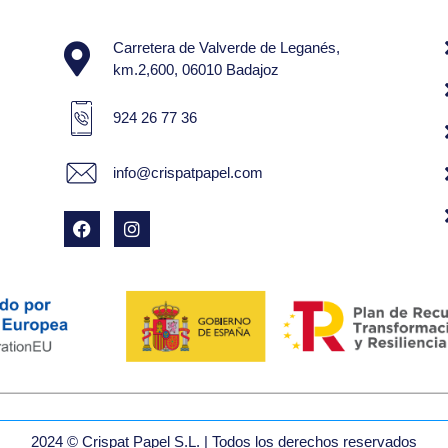
Carretera de Valverde de Leganés,
km.2,600, 06010 Badajoz
924 26 77 36
info@crispatpapel.com
2024 © Crispat Papel S.L. | Todos los derechos reservados