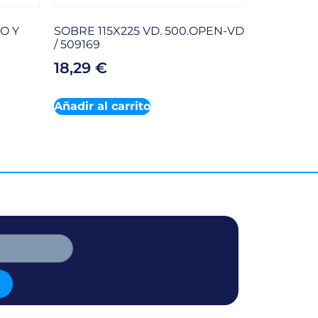
O Y
SOBRE 115X225 VD. 500.OPEN-VD
/ 509169
18,29
€
Añadir al carrito