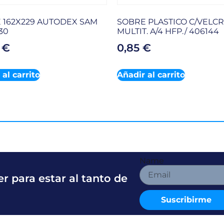
 162X229 AUTODEX SAM
SOBRE PLASTICO C/VELCR
30
MULTIT. A/4 HFP./ 406144
3
€
0,85
€
al carrito
Añadir al carrito
Name
r para estar al tanto de
Suscribirme